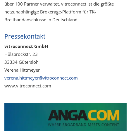
über 100 Partner verwaltet.​ vitroconnect ist die größte
netzunabhängige Brokerage-Plattform​ für TK-
Breitbandanschlüsse in Deutschland.
Pressekontakt
vitroconnect GmbH
Hülsbrockstr. 23
33334 Gütersloh
Verena Hittmeyer
v
r
n
h
ttm
y
r
v
tr
c
nn
ct
c
m
www.vitroconnect.com