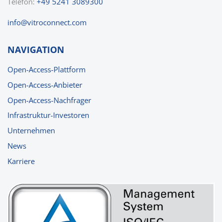
Telefon:
+49 5241 3089300
nf
v
tr
c
nn
ct
c
m
NAVIGATION
Open-Access-Plattform
Open-Access-Anbieter
Open-Access-Nachfrager
Infrastruktur-Investoren
Unternehmen
News
Karriere