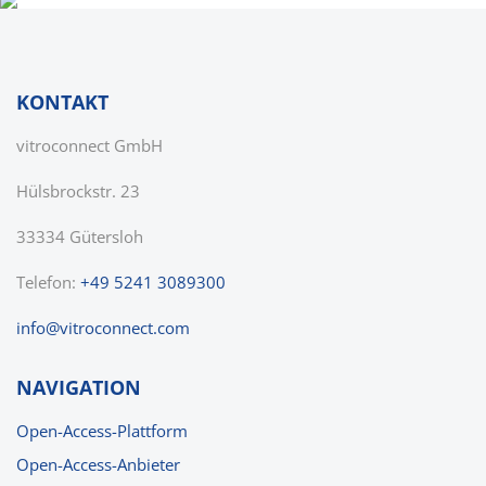
KONTAKT
vitroconnect GmbH
Hülsbrockstr. 23
33334 Gütersloh
Telefon:
+49 5241 3089300
nf
v
tr
c
nn
ct
c
m
NAVIGATION
Open-Access-Plattform
Open-Access-Anbieter